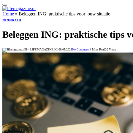
Home
»
Beleggen ING: praktische tips voor jouw situatie
Werk en geld
Beleggen ING: praktische tips v
By
LIFEMAGAZINE.NL
06/05/2026
No Comments
4 Mins Read
20
Views